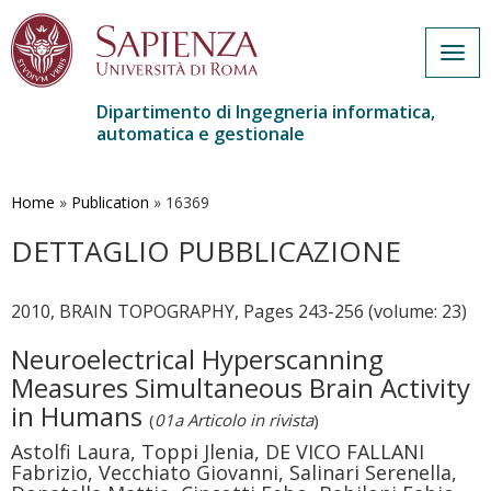
Togg
navig
Dipartimento di Ingegneria informatica,
automatica e gestionale
Salta
al
contenuto
Home
»
Publication
»
16369
principale
DETTAGLIO PUBBLICAZIONE
2010, BRAIN TOPOGRAPHY, Pages 243-256 (volume: 23)
Neuroelectrical Hyperscanning
Measures Simultaneous Brain Activity
in Humans
(
01a Articolo in rivista
)
Astolfi Laura, Toppi Jlenia, DE VICO FALLANI
Fabrizio, Vecchiato Giovanni, Salinari Serenella,