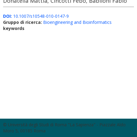
Donatella Mattia, Cincotti Febo, Babiloni Fabio
DOI:
10.1007/s10548-010-0147-9
Gruppo di ricerca:
Bioengineering and Bioinformatics
keywords
© Università degli Studi di Roma "La Sapienza" - Piazzale Aldo
Moro 5, 00185 Roma