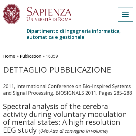
Togg
navig
Dipartimento di Ingegneria informatica,
automatica e gestionale
Salta
al
contenuto
Home
»
Publication
»
16359
principale
DETTAGLIO PUBBLICAZIONE
2011, International Conference on Bio-Inspired Systems
and Signal Processing, BIOSIGNALS 2011, Pages 285-288
Spectral analysis of the cerebral
activity during voluntary modulation
of mental states: A high resolution
EEG study
(
04b Atto di convegno in volume
)