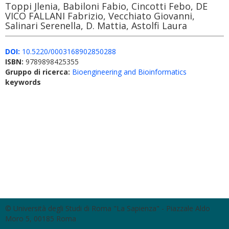
Toppi Jlenia, Babiloni Fabio, Cincotti Febo, DE
VICO FALLANI Fabrizio, Vecchiato Giovanni,
Salinari Serenella, D. Mattia, Astolfi Laura
DOI:
10.5220/0003168902850288
ISBN:
9789898425355
Gruppo di ricerca:
Bioengineering and Bioinformatics
keywords
© Università degli Studi di Roma "La Sapienza" - Piazzale Aldo
Moro 5, 00185 Roma