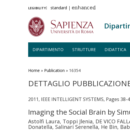
legibility:
standard
|
enhanced
Diparti
DIPARTIMENTO
STRUTTURE
DIDATTICA
Salta
al
contenuto
Home
»
Publication
»
16354
principale
DETTAGLIO PUBBLICAZION
2011, IEEE INTELLIGENT SYSTEMS, Pages 38-45
Imaging the Social Brain by Si
Astolfi Laura, Toppi Jlenia, DE VICO FAL
Donatella, Salinari Serenella, He Bin, Bab