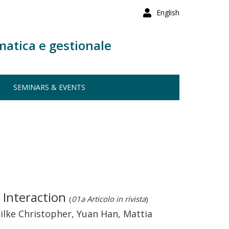
English
matica e gestionale
SEMINARS & EVENTS
 Interaction
(
01a Articolo in rivista
)
Wilke Christopher, Yuan Han, Mattia