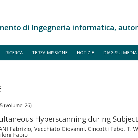
mento di Ingegneria informatica, auto
RICERCA
TERZA MISSIONE
NOTIZIE
DIAG SUI MEDIA
E
 (volume: 26)
multaneous Hyperscanning during Subject
LANI Fabrizio, Vecchiato Giovanni, Cincotti Febo, T. 
iloni Fabio