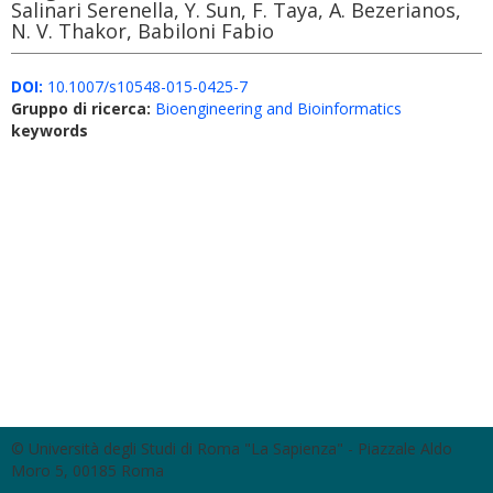
Salinari Serenella, Y. Sun, F. Taya, A. Bezerianos,
N. V. Thakor, Babiloni Fabio
DOI:
10.1007/s10548-015-0425-7
Gruppo di ricerca:
Bioengineering and Bioinformatics
keywords
© Università degli Studi di Roma "La Sapienza" - Piazzale Aldo
Moro 5, 00185 Roma