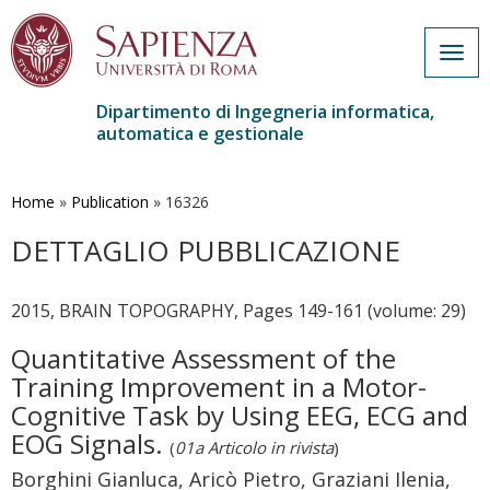
Togg
navig
Dipartimento di Ingegneria informatica,
automatica e gestionale
Salta
al
contenuto
Home
»
Publication
»
16326
principale
DETTAGLIO PUBBLICAZIONE
2015, BRAIN TOPOGRAPHY, Pages 149-161 (volume: 29)
Quantitative Assessment of the
Training Improvement in a Motor-
Cognitive Task by Using EEG, ECG and
EOG Signals.
(
01a Articolo in rivista
)
Borghini Gianluca, Aricò Pietro, Graziani Ilenia,