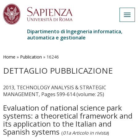
Togg
navig
Dipartimento di Ingegneria informatica,
automatica e gestionale
Salta
al
contenuto
Home
»
Publication
»
16246
principale
DETTAGLIO PUBBLICAZIONE
2013, TECHNOLOGY ANALYSIS & STRATEGIC
MANAGEMENT, Pages 599-614 (volume: 25)
Evaluation of national science park
systems: a theoretical framework and
its application to the Italian and
Spanish systems
(
01a Articolo in rivista
)