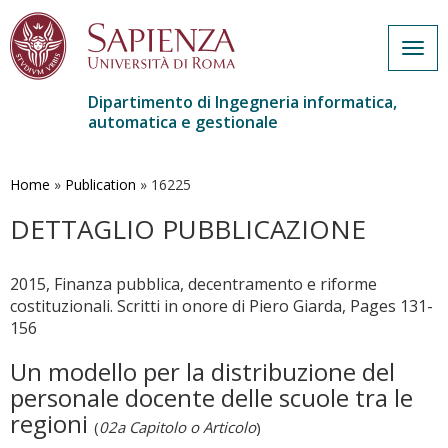
Togg
navig
Dipartimento di Ingegneria informatica,
automatica e gestionale
Salta
al
contenuto
Home
»
Publication
»
16225
principale
DETTAGLIO PUBBLICAZIONE
2015, Finanza pubblica, decentramento e riforme
costituzionali. Scritti in onore di Piero Giarda, Pages 131-
156
Un modello per la distribuzione del
personale docente delle scuole tra le
regioni
(
02a Capitolo o Articolo
)