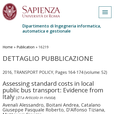
Togg
navig
Dipartimento di Ingegneria informatica,
automatica e gestionale
Salta
al
contenuto
Home
»
Publication
»
16219
principale
DETTAGLIO PUBBLICAZIONE
2016, TRANSPORT POLICY, Pages 164-174 (volume: 52)
Assessing standard costs in local
public bus transport: Evidence from
Italy
(
01a Articolo in rivista
)
Avenali Alessandro, Boitani Andrea, Catalano
Giuseppe Pasquale Roberto, D'Alfonso Tiziana,