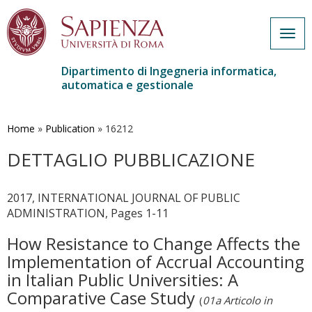
Togg
navig
Dipartimento di Ingegneria informatica,
automatica e gestionale
Salta
al
contenuto
Home
»
Publication
»
16212
principale
DETTAGLIO PUBBLICAZIONE
2017, INTERNATIONAL JOURNAL OF PUBLIC
ADMINISTRATION, Pages 1-11
How Resistance to Change Affects the
Implementation of Accrual Accounting
in Italian Public Universities: A
Comparative Case Study
(
01a Articolo in