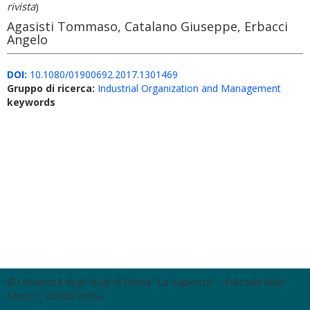
rivista
)
Agasisti Tommaso, Catalano Giuseppe, Erbacci
Angelo
DOI:
10.1080/01900692.2017.1301469
Gruppo di ricerca:
Industrial Organization and Management
keywords
© Università degli Studi di Roma "La Sapienza" - Piazzale Aldo
Moro 5, 00185 Roma