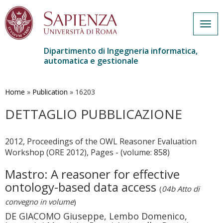
Togg
navig
Dipartimento di Ingegneria informatica,
automatica e gestionale
Salta
al
contenuto
Home
»
Publication
»
16203
principale
DETTAGLIO PUBBLICAZIONE
2012, Proceedings of the OWL Reasoner Evaluation
Workshop (ORE 2012), Pages - (volume: 858)
Mastro: A reasoner for effective
ontology-based data access
(
04b Atto di
convegno in volume
)
DE GIACOMO Giuseppe, Lembo Domenico,