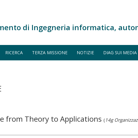
mento di Ingegneria informatica, auto
RICERCA
TERZA MISSIONE
NOTIZIE
DIAG SUI MEDIA
E
ge from Theory to Applications
(
14g Organizzaz