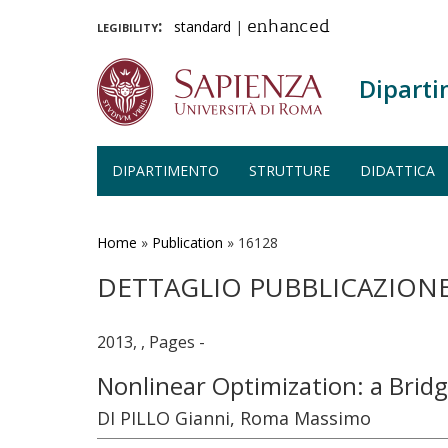
legibility:
standard
|
enhanced
Diparti
DIPARTIMENTO
STRUTTURE
DIDATTICA
Salta
al
contenuto
Home
»
Publication
»
16128
principale
DETTAGLIO PUBBLICAZION
2013, , Pages -
Nonlinear Optimization: a Brid
DI PILLO Gianni, Roma Massimo