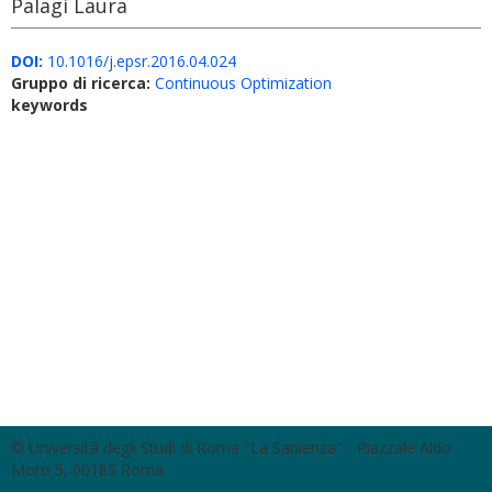
Palagi Laura
DOI:
10.1016/j.epsr.2016.04.024
Gruppo di ricerca:
Continuous Optimization
keywords
© Università degli Studi di Roma "La Sapienza" - Piazzale Aldo
Moro 5, 00185 Roma