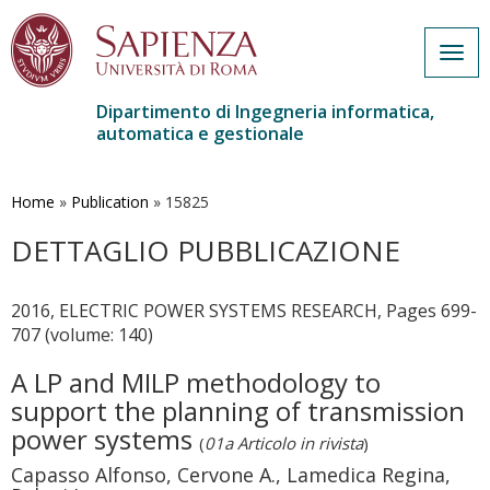
Togg
navig
Dipartimento di Ingegneria informatica,
automatica e gestionale
Salta
al
contenuto
Home
»
Publication
»
15825
principale
DETTAGLIO PUBBLICAZIONE
2016, ELECTRIC POWER SYSTEMS RESEARCH, Pages 699-
707 (volume: 140)
A LP and MILP methodology to
support the planning of transmission
power systems
(
01a Articolo in rivista
)
Capasso Alfonso, Cervone A., Lamedica Regina,