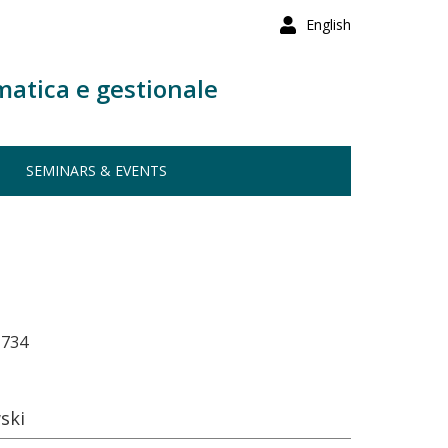
English
matica e gestionale
SEMINARS & EVENTS
-734
ski