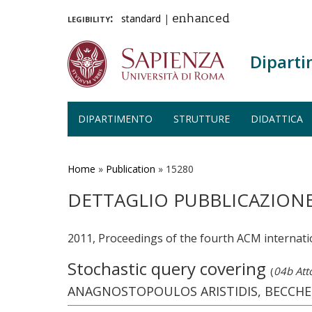
legibility:
standard
|
enhanced
Diparti
DIPARTIMENTO
STRUTTURE
DIDATTICA
Salta
al
contenuto
Home
»
Publication
»
15280
principale
DETTAGLIO PUBBLICAZION
2011, Proceedings of the fourth ACM internat
Stochastic query covering
(
04b Att
ANAGNOSTOPOULOS ARISTIDIS, BECCHETTI