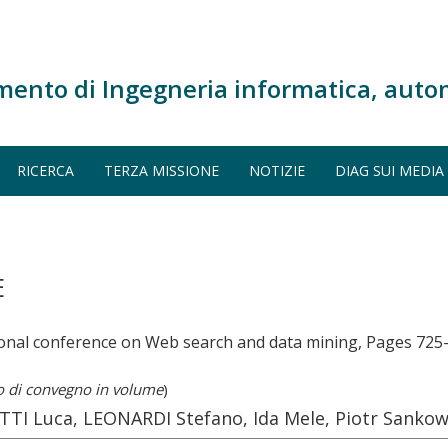
mento di Ingegneria informatica, auto
RICERCA
TERZA MISSIONE
NOTIZIE
DIAG SUI MEDIA
E
ional conference on Web search and data mining, Pages 725
o di convegno in volume
)
 Luca, LEONARDI Stefano, Ida Mele, Piotr Sankow