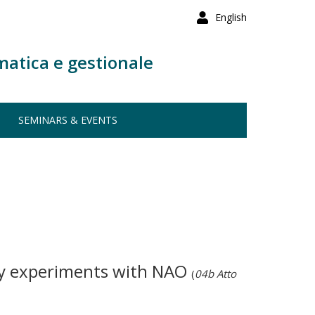
English
matica e gestionale
SEMINARS & EVENTS
ry experiments with NAO
(
04b Atto