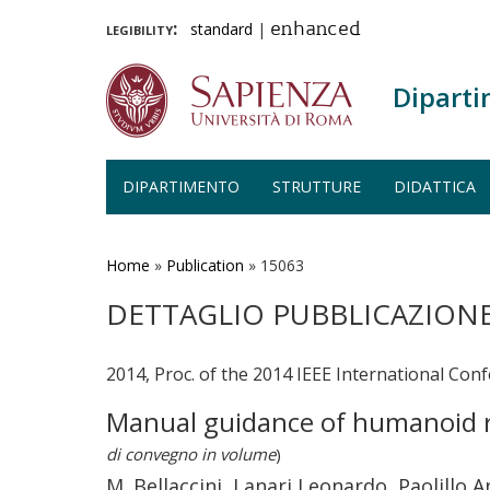
legibility:
standard
|
enhanced
Diparti
DIPARTIMENTO
STRUTTURE
DIDATTICA
Salta
al
contenuto
Home
»
Publication
»
15063
principale
DETTAGLIO PUBBLICAZION
2014, Proc. of the 2014 IEEE International Co
Manual guidance of humanoid r
di convegno in volume
)
M. Bellaccini, Lanari Leonardo, Paolillo A