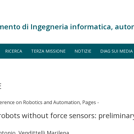
mento di Ingegneria informatica, auto
RICERCA
TERZA MISSIONE
NOTIZIE
DIAG SUI MEDIA
E
nference on Robotics and Automation, Pages -
obots without force sensors: prelimina
ntonio, Vendittelli Marilena