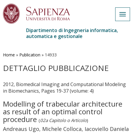
Togg
navig
Dipartimento di Ingegneria informatica,
automatica e gestionale
Salta
al
contenuto
Home
»
Publication
»
14933
principale
DETTAGLIO PUBBLICAZIONE
2012, Biomedical Imaging and Computational Modeling
in Biomechanics, Pages 19-37 (volume: 4)
Modelling of trabecular architecture
as result of an optimal control
procedure
(
02a Capitolo o Articolo
)
Andreaus Ugo, Michele Colloca, Iacoviello Daniela