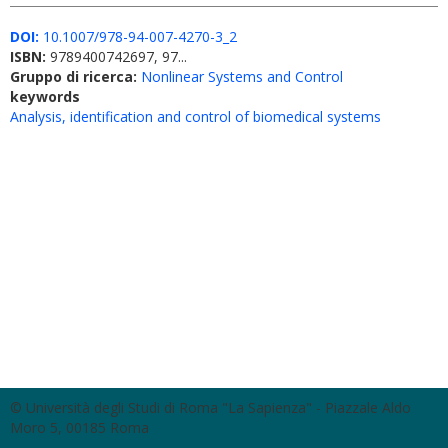
DOI:
10.1007/978-94-007-4270-3_2
ISBN:
9789400742697, 97...
Gruppo di ricerca:
Nonlinear Systems and Control
keywords
Analysis, identification and control of biomedical systems
© Università degli Studi di Roma "La Sapienza" - Piazzale Aldo
Moro 5, 00185 Roma