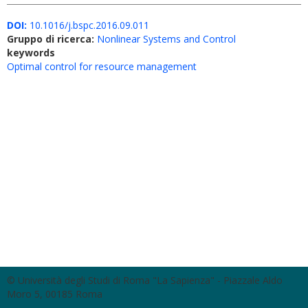
DOI:
10.1016/j.bspc.2016.09.011
Gruppo di ricerca:
Nonlinear Systems and Control
keywords
Optimal control for resource management
© Università degli Studi di Roma "La Sapienza" - Piazzale Aldo
Moro 5, 00185 Roma