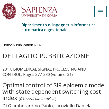
Togg
navig
Dipartimento di Ingegneria informatica,
automatica e gestionale
Salta
al
contenuto
Home
»
Publication
»
14903
principale
DETTAGLIO PUBBLICAZIONE
2017, BIOMEDICAL SIGNAL PROCESSING AND
CONTROL, Pages 377-380 (volume: 31)
Optimal control of SIR epidemic model
with state dependent switching cost
index
(
01a Articolo in rivista
)
Di Giamberardino Paolo, Iacoviello Daniela