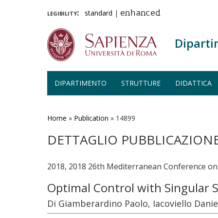
legibility:
standard
|
enhanced
Diparti
DIPARTIMENTO
STRUTTURE
DIDATTICA
Salta
al
contenuto
Home
»
Publication
»
14899
principale
DETTAGLIO PUBBLICAZION
2018, 2018 26th Mediterranean Conference on
Optimal Control with Singular 
Di Giamberardino Paolo, Iacoviello Danie