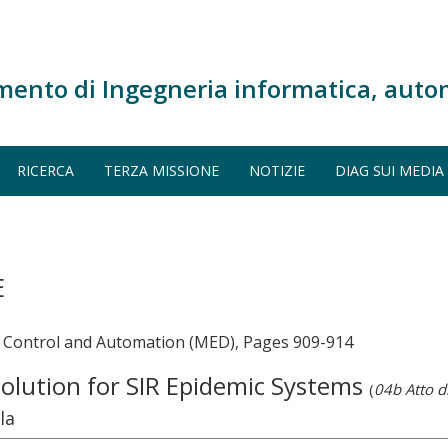
mento di Ingegneria informatica, auto
RICERCA
TERZA MISSIONE
NOTIZIE
DIAG SUI MEDIA
E
 Control and Automation (MED), Pages 909-914
Solution for SIR Epidemic Systems
(
04b Atto d
la