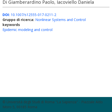
Di Giamberardino Paolo, Iacoviello Daniela
DOI:
10.1007/s12555-017-0211-2
Gruppo di ricerca:
Nonlinear Systems and Control
keywords
Epidemic modeling and control
© Università degli Studi di Roma "La Sapienza" - Piazzale Aldo
Moro 5, 00185 Roma