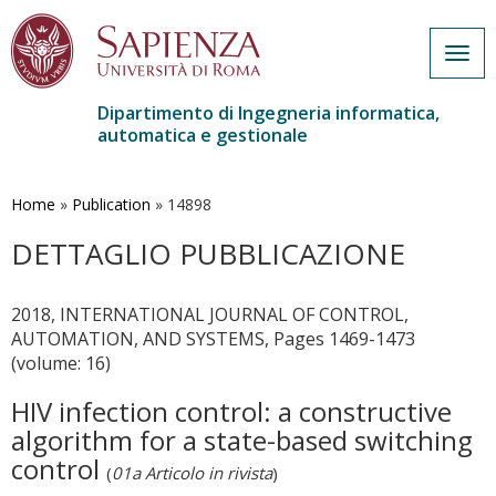
Togg
navig
Dipartimento di Ingegneria informatica,
automatica e gestionale
Salta
al
contenuto
Home
»
Publication
»
14898
principale
DETTAGLIO PUBBLICAZIONE
2018, INTERNATIONAL JOURNAL OF CONTROL,
AUTOMATION, AND SYSTEMS, Pages 1469-1473
(volume: 16)
HIV infection control: a constructive
algorithm for a state-based switching
control
(
01a Articolo in rivista
)