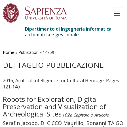
Togg
navig
Dipartimento di Ingegneria informatica,
automatica e gestionale
Salta
al
contenuto
Home
»
Publication
»
14859
principale
DETTAGLIO PUBBLICAZIONE
2016, Artificial Intelligence for Cultural Heritage, Pages
121-140
Robots for Exploration, Digital
Preservation and Visualization of
Archeological Sites
(
02a Capitolo o Articolo
)
Serafin Jacopo, DI CICCO Maurilio, Bonanni TAIGO