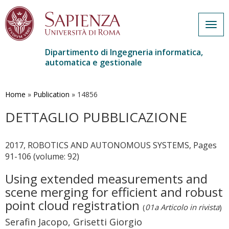
Togg
navig
Dipartimento di Ingegneria informatica,
automatica e gestionale
Salta
al
contenuto
Home
»
Publication
»
14856
principale
DETTAGLIO PUBBLICAZIONE
2017, ROBOTICS AND AUTONOMOUS SYSTEMS, Pages
91-106 (volume: 92)
Using extended measurements and
scene merging for efficient and robust
point cloud registration
(
01a Articolo in rivista
)
Serafin Jacopo, Grisetti Giorgio