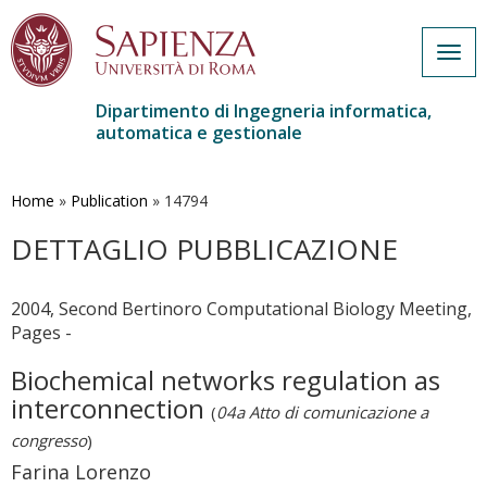
Togg
navig
Dipartimento di Ingegneria informatica,
automatica e gestionale
Salta
al
contenuto
Home
»
Publication
»
14794
principale
DETTAGLIO PUBBLICAZIONE
2004, Second Bertinoro Computational Biology Meeting,
Pages -
Biochemical networks regulation as
interconnection
(
04a Atto di comunicazione a
congresso
)
Farina Lorenzo