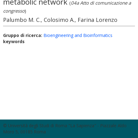
metabolic network
(
04a Atto di comunicazione a
congresso
)
Palumbo M. C., Colosimo A., Farina Lorenzo
Gruppo di ricerca:
Bioengineering and Bioinformatics
keywords
© Università degli Studi di Roma "La Sapienza" - Piazzale Aldo
Moro 5, 00185 Roma