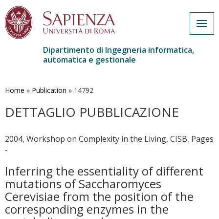
Togg
navig
Dipartimento di Ingegneria informatica,
automatica e gestionale
Salta
al
contenuto
Home
»
Publication
»
14792
principale
DETTAGLIO PUBBLICAZIONE
2004, Workshop on Complexity in the Living, CISB, Pages
-
Inferring the essentiality of different
mutations of Saccharomyces
Cerevisiae from the position of the
corresponding enzymes in the