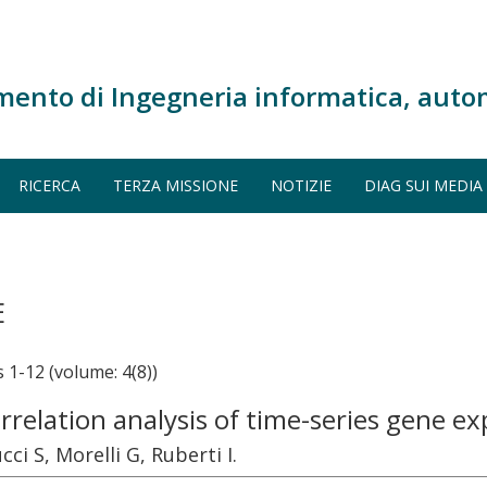
mento di Ingegneria informatica, auto
RICERCA
TERZA MISSIONE
NOTIZIE
DIAG SUI MEDIA
E
-12 (volume: 4(8))
relation analysis of time-series gene e
ci S, Morelli G, Ruberti I.