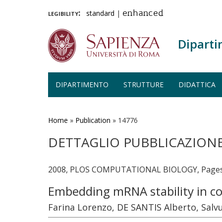
legibility:
standard
|
enhanced
Diparti
DIPARTIMENTO
STRUTTURE
DIDATTICA
Salta
al
contenuto
Home
»
Publication
»
14776
principale
DETTAGLIO PUBBLICAZION
2008, PLOS COMPUTATIONAL BIOLOGY, Pages 1
Embedding mRNA stability in cor
Farina Lorenzo, DE SANTIS Alberto, Salvuc