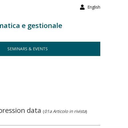
English
matica e gestionale
SEMINARS & EVENTS
xpression data
(
01a Articolo in rivista
)