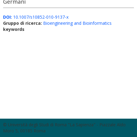
Germani
DOI:
10.1007/s10852-010-9137-x
Gruppo di ricerca:
Bioengineering and Bioinformatics
keywords
© Università degli Studi di Roma "La Sapienza" - Piazzale Aldo
Moro 5, 00185 Roma