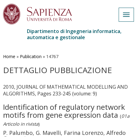
Togg
navig
Dipartimento di Ingegneria informatica,
automatica e gestionale
Salta
al
contenuto
Home
»
Publication
»
14767
principale
DETTAGLIO PUBBLICAZIONE
2010, JOURNAL OF MATHEMATICAL MODELLING AND
ALGORITHMS, Pages 233-245 (volume: 9)
Identification of regulatory network
motifs from gene expression data
(
01a
Articolo in rivista
)
P. Palumbo, G. Mavelli, Farina Lorenzo, Alfredo