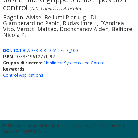
control
(
02a Capitolo o Articolo
)
Bagolini Alvise, Bellutti Pierluigi, Di
Giamberardino Paolo, Rudas Imre J., D’Andrea
Vito, Verotti Matteo, Dochshanov Alden, Belfiore
Nicola P.
DOI:
10.1007/978-3-319-61276-8_100
ISBN:
9783319612751, 97...
Gruppo di ricerca:
Nonlinear Systems and Control
keywords
Control Applications
© Università degli Studi di Roma "La Sapienza" - Piazzale Aldo
Moro 5, 00185 Roma