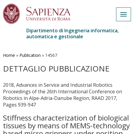
Togg
navig
Dipartimento di Ingegneria informatica,
automatica e gestionale
Salta
al
contenuto
Home
»
Publication
»
14567
principale
DETTAGLIO PUBBLICAZIONE
2018, Advances in Service and Industrial Robotics
Proceedings of the 26th International Conference on
Robotics in Alpe-Adria-Danube Region, RAAD 2017,
Pages 939-947
Stiffness characterization of biological
tissues by means of MEMS-technology
based micro grippers under position