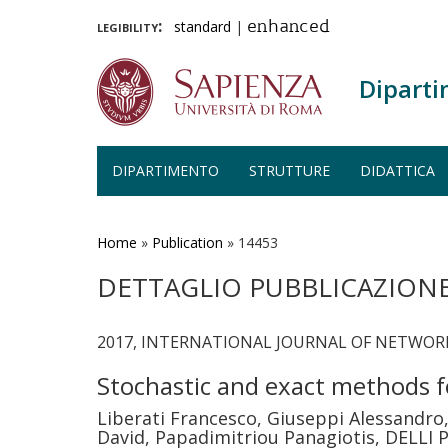
legibility:
standard
|
enhanced
Diparti
DIPARTIMENTO
STRUTTURE
DIDATTICA
Salta
al
contenuto
Home
»
Publication
»
14453
principale
DETTAGLIO PUBBLICAZION
2017, INTERNATIONAL JOURNAL OF NETWORK 
Stochastic and exact methods f
Liberati Francesco, Giuseppi Alessandro
David, Papadimitriou Panagiotis, DELLI 