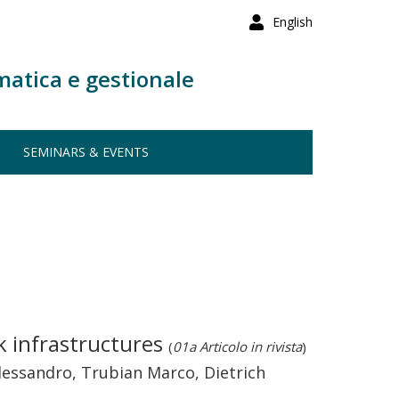
English
matica e gestionale
SEMINARS & EVENTS
k infrastructures
(
01a Articolo in rivista
)
lessandro, Trubian Marco, Dietrich