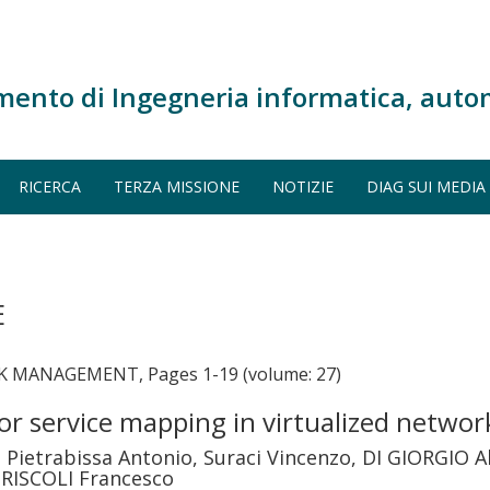
mento di Ingegneria informatica, auto
RICERCA
TERZA MISSIONE
NOTIZIE
DIAG SUI MEDIA
E
MANAGEMENT, Pages 1-19 (volume: 27)
or service mapping in virtualized networ
, Pietrabissa Antonio, Suraci Vincenzo, DI GIORGIO A
PRISCOLI Francesco