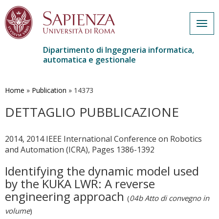
Togg
navig
Dipartimento di Ingegneria informatica,
automatica e gestionale
Salta
al
contenuto
Home
»
Publication
»
14373
principale
DETTAGLIO PUBBLICAZIONE
2014, 2014 IEEE International Conference on Robotics
and Automation (ICRA), Pages 1386-1392
Identifying the dynamic model used
by the KUKA LWR: A reverse
engineering approach
(
04b Atto di convegno in
volume
)