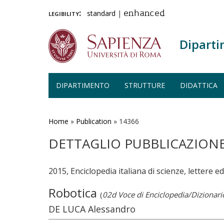
legibility:
standard
|
enhanced
Diparti
DIPARTIMENTO
STRUTTURE
DIDATTICA
Salta
al
contenuto
Home
»
Publication
»
14366
principale
DETTAGLIO PUBBLICAZION
2015, Enciclopedia italiana di scienze, lettere 
Robotica
(
02d Voce di Enciclopedia/Dizionari
DE LUCA Alessandro