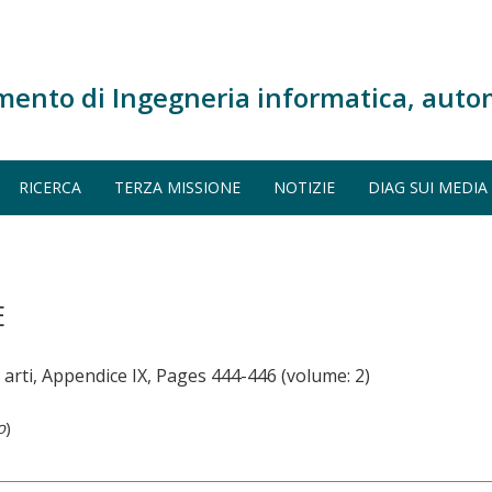
mento di Ingegneria informatica, auto
RICERCA
TERZA MISSIONE
NOTIZIE
DIAG SUI MEDIA
E
ed arti, Appendice IX, Pages 444-446 (volume: 2)
o
)