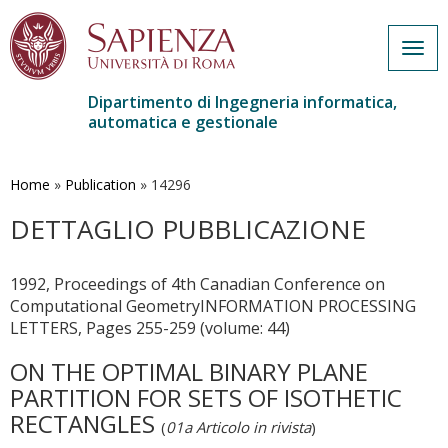
Togg
navig
Dipartimento di Ingegneria informatica,
automatica e gestionale
Salta
al
contenuto
Home
»
Publication
»
14296
principale
DETTAGLIO PUBBLICAZIONE
1992, Proceedings of 4th Canadian Conference on
Computational GeometryINFORMATION PROCESSING
LETTERS, Pages 255-259 (volume: 44)
ON THE OPTIMAL BINARY PLANE
PARTITION FOR SETS OF ISOTHETIC
RECTANGLES
(
01a Articolo in rivista
)