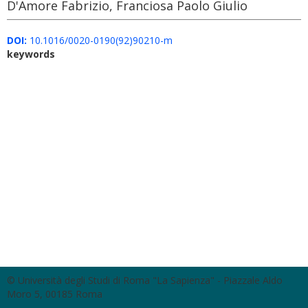
D'Amore Fabrizio, Franciosa Paolo Giulio
DOI:
10.1016/0020-0190(92)90210-m
keywords
© Università degli Studi di Roma "La Sapienza" - Piazzale Aldo
Moro 5, 00185 Roma