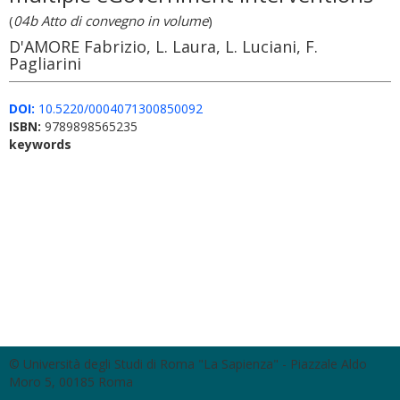
(
04b Atto di convegno in volume
)
D'AMORE Fabrizio, L. Laura, L. Luciani, F.
Pagliarini
DOI:
10.5220/0004071300850092
ISBN:
9789898565235
keywords
© Università degli Studi di Roma "La Sapienza" - Piazzale Aldo
Moro 5, 00185 Roma