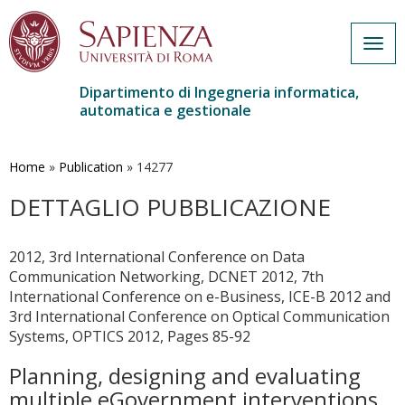
Togg
navig
Dipartimento di Ingegneria informatica,
automatica e gestionale
Salta
al
contenuto
Home
»
Publication
»
14277
principale
DETTAGLIO PUBBLICAZIONE
2012, 3rd International Conference on Data
Communication Networking, DCNET 2012, 7th
International Conference on e-Business, ICE-B 2012 and
3rd International Conference on Optical Communication
Systems, OPTICS 2012, Pages 85-92
Planning, designing and evaluating
multiple eGovernment interventions