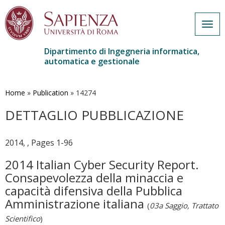
Togg
navig
Dipartimento di Ingegneria informatica,
automatica e gestionale
Salta
al
contenuto
Home
»
Publication
»
14274
principale
DETTAGLIO PUBBLICAZIONE
2014, , Pages 1-96
2014 Italian Cyber Security Report.
Consapevolezza della minaccia e
capacità difensiva della Pubblica
Amministrazione italiana
(
03a Saggio, Trattato
Scientifico
)