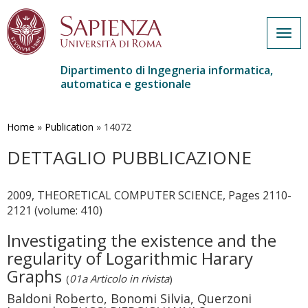
Togg
navig
Dipartimento di Ingegneria informatica,
automatica e gestionale
Salta
al
contenuto
Home
»
Publication
»
14072
principale
DETTAGLIO PUBBLICAZIONE
2009, THEORETICAL COMPUTER SCIENCE, Pages 2110-
2121 (volume: 410)
Investigating the existence and the
regularity of Logarithmic Harary
Graphs
(
01a Articolo in rivista
)
Baldoni Roberto, Bonomi Silvia, Querzoni