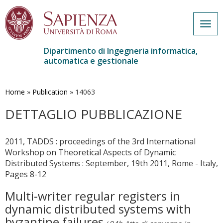
Togg
navig
Dipartimento di Ingegneria informatica,
automatica e gestionale
Salta
al
contenuto
Home
»
Publication
»
14063
principale
DETTAGLIO PUBBLICAZIONE
2011, TADDS : proceedings of the 3rd International
Workshop on Theoretical Aspects of Dynamic
Distributed Systems : September, 19th 2011, Rome - Italy,
Pages 8-12
Multi-writer regular registers in
dynamic distributed systems with
byzantine failures