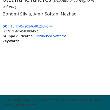
(
04b Atto di convegno in
volume
)
Bonomi Silvia, Amir Soltani Nezhad
DOI:
10.1145/2034640.2034644
ISBN:
9781450309462
Gruppo di ricerca:
Distributed Systems
keywords
© Università degli Studi di Roma "La Sapienza" - Piazzale Aldo
Moro 5, 00185 Roma