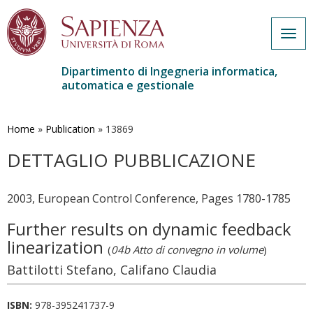
Togg
navig
Dipartimento di Ingegneria informatica,
automatica e gestionale
Salta
al
contenuto
Home
»
Publication
»
13869
principale
DETTAGLIO PUBBLICAZIONE
2003, European Control Conference, Pages 1780-1785
Further results on dynamic feedback
linearization
(
04b Atto di convegno in volume
)
Battilotti Stefano, Califano Claudia
ISBN:
978-395241737-9