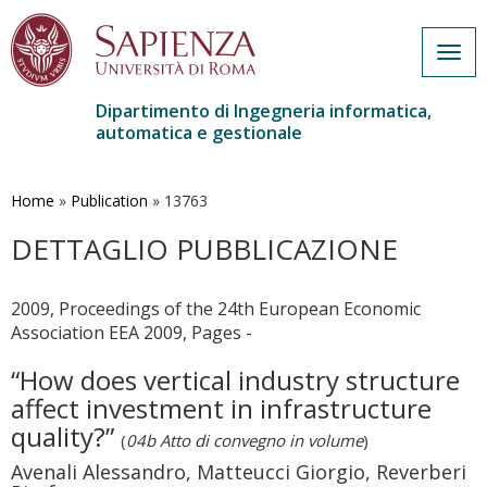
Togg
navig
Dipartimento di Ingegneria informatica,
automatica e gestionale
Salta
al
contenuto
Home
»
Publication
»
13763
principale
DETTAGLIO PUBBLICAZIONE
2009, Proceedings of the 24th European Economic
Association EEA 2009, Pages -
“How does vertical industry structure
affect investment in infrastructure
quality?”
(
04b Atto di convegno in volume
)
Avenali Alessandro, Matteucci Giorgio, Reverberi