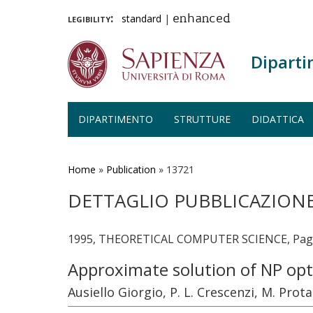
legibility:
standard
|
enhanced
Diparti
DIPARTIMENTO
STRUTTURE
DIDATTICA
Salta
al
contenuto
Home
»
Publication
»
13721
principale
DETTAGLIO PUBBLICAZION
1995, THEORETICAL COMPUTER SCIENCE, Pages
Approximate solution of NP op
Ausiello Giorgio, P. L. Crescenzi, M. Prota