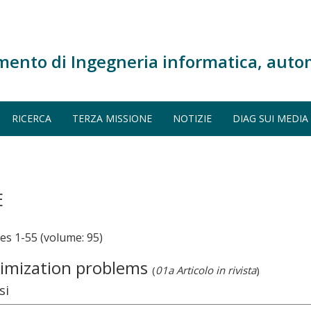
mento di Ingegneria informatica, auto
RICERCA
TERZA MISSIONE
NOTIZIE
DIAG SUI MEDIA
E
 1-55 (volume: 95)
timization problems
(
01a Articolo in rivista
)
si