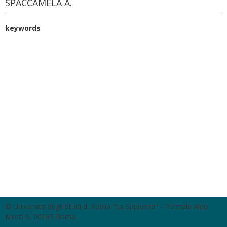
SPACCAMELA A.
keywords
© Università degli Studi di Roma "La Sapienza" - Piazzale Aldo
Moro 5, 00185 Roma