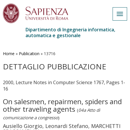
Togg
navig
Dipartimento di Ingegneria informatica,
automatica e gestionale
Salta
al
contenuto
Home
»
Publication
»
13716
principale
DETTAGLIO PUBBLICAZIONE
2000, Lecture Notes in Computer Science 1767, Pages 1-
16
On salesmen, repairmen, spiders and
other traveling agents
(
04a Atto di
comunicazione a congresso
)
Ausiello Giorgio, Leonardi Stefano, MARCHETTI