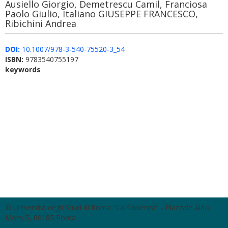
Ausiello Giorgio, Demetrescu Camil, Franciosa
Paolo Giulio, Italiano GIUSEPPE FRANCESCO,
Ribichini Andrea
DOI:
10.1007/978-3-540-75520-3_54
ISBN:
9783540755197
keywords
© Università degli Studi di Roma "La Sapienza" - Piazzale Aldo
Moro 5, 00185 Roma