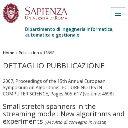
Togg
navig
Dipartimento di Ingegneria informatica,
automatica e gestionale
Salta
al
contenuto
Home
»
Publication
»
13698
principale
DETTAGLIO PUBBLICAZIONE
2007, Proceedings of the 15th Annual European
Symposium on AlgorithmsLECTURE NOTES IN
COMPUTER SCIENCE, Pages 605-617 (volume: 4698)
Small stretch spanners in the
streaming model: New algorithms and
experiments
(
04c Atto di convegno in rivista
)