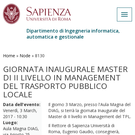
Togg
navig
Dipartimento di Ingegneria informatica,
automatica e gestionale
Salta
al
contenuto
Home
»
Node
»
8130
principale
GIORNATA INAUGURALE MASTER
DI II LIVELLO IN MANAGEMENT
DEL TRASPORTO PUBBLICO
LOCALE
Data dell'evento:
Il giorno 3 Marzo, presso l'Aula Magna del
Venerdì, 3 March,
DIAG, si terrà la giornata Inaugurale del
2017 - 10:30
Master di II livello in Management del TPL.
Luogo:
Il Rettore di Sapienza Università di
Aula Magna DIAG,
Roma, Eugenio Gaudio, consegnerà,
via Ariosto 25,