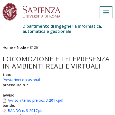
Togg
navig
Dipartimento di Ingegneria informatica,
automatica e gestionale
Salta
al
contenuto
Home
»
Node
»
8126
principale
LOCOMOZIONE E TELEPRESENZA
IN AMBIENTI REALI E VIRTUALI
tipo:
Prestazioni occasionali
procedura n. :
3
avviso:
Avviso interno pre occ 3-2017.pdf
bando:
BANDO n. 3-2017.pdf