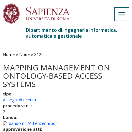
Togg
navig
Dipartimento di Ingegneria informatica,
automatica e gestionale
Salta
al
contenuto
Home
»
Node
»
8122
principale
MAPPING MANAGEMENT ON
ONTOLOGY-BASED ACCESS
SYSTEMS
tipo:
Assegni di ricerca
procedura n. :
2
bando:
bando n. 2A Lenzerini.pdf
approvazione atti: