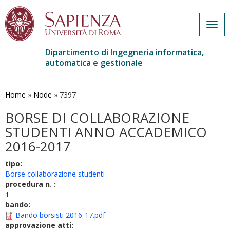
Togg
navig
Dipartimento di Ingegneria informatica,
automatica e gestionale
Salta
al
contenuto
Home
»
Node
»
7397
principale
BORSE DI COLLABORAZIONE
STUDENTI ANNO ACCADEMICO
2016-2017
tipo:
Borse collaborazione studenti
procedura n. :
1
bando:
Bando borsisti 2016-17.pdf
approvazione atti: