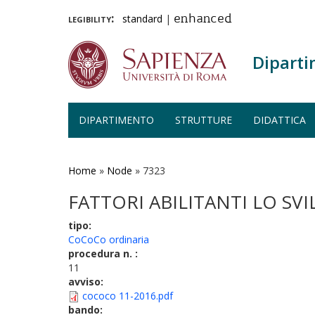
legibility:
standard
|
enhanced
Diparti
DIPARTIMENTO
STRUTTURE
DIDATTICA
Salta
al
contenuto
Home
»
Node
»
7323
principale
FATTORI ABILITANTI LO SV
tipo:
CoCoCo ordinaria
procedura n. :
11
avviso:
cococo 11-2016.pdf
bando: