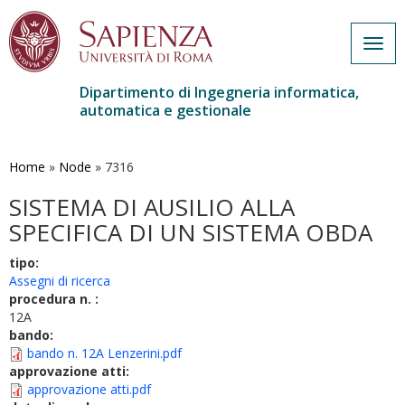
Togg
navig
Dipartimento di Ingegneria informatica,
automatica e gestionale
Salta
al
contenuto
Home
»
Node
»
7316
principale
SISTEMA DI AUSILIO ALLA
SPECIFICA DI UN SISTEMA OBDA
tipo:
Assegni di ricerca
procedura n. :
12A
bando:
bando n. 12A Lenzerini.pdf
approvazione atti:
approvazione atti.pdf