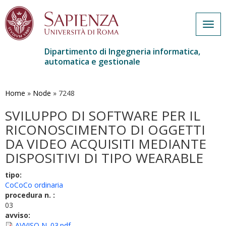
Togg
navig
Dipartimento di Ingegneria informatica,
automatica e gestionale
Salta
al
contenuto
Home
»
Node
»
7248
principale
SVILUPPO DI SOFTWARE PER IL
RICONOSCIMENTO DI OGGETTI
DA VIDEO ACQUISITI MEDIANTE
DISPOSITIVI DI TIPO WEARABLE
tipo:
CoCoCo ordinaria
procedura n. :
03
avviso:
AVVISO N. 03.pdf