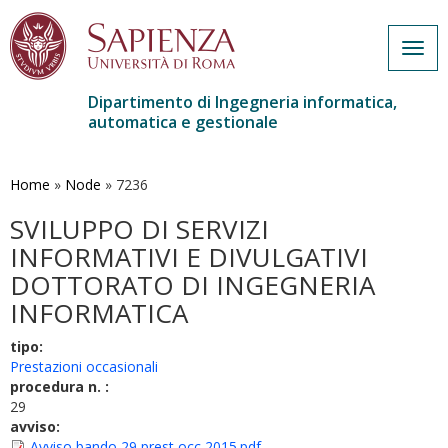
Togg
navig
Dipartimento di Ingegneria informatica,
automatica e gestionale
Salta
al
contenuto
Home
»
Node
»
7236
principale
SVILUPPO DI SERVIZI
INFORMATIVI E DIVULGATIVI
DOTTORATO DI INGEGNERIA
INFORMATICA
tipo:
Prestazioni occasionali
procedura n. :
29
avviso:
Avviso bando 29 prest occ 2015.pdf