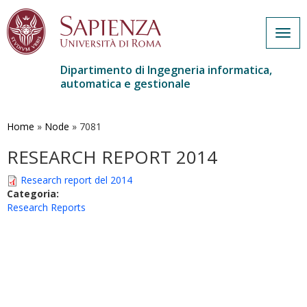
Togg
navig
Dipartimento di Ingegneria informatica,
automatica e gestionale
Salta
al
contenuto
Home
»
Node
»
7081
principale
RESEARCH REPORT 2014
Research report del 2014
Categoria:
Research Reports