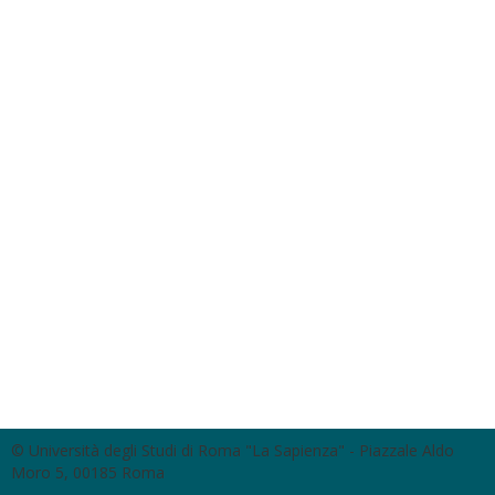
© Università degli Studi di Roma "La Sapienza" - Piazzale Aldo
Moro 5, 00185 Roma