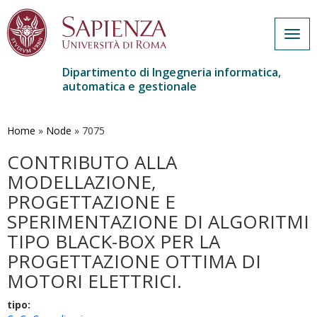
Togg
navig
Dipartimento di Ingegneria informatica,
automatica e gestionale
Salta
al
contenuto
Home
»
Node
»
7075
principale
CONTRIBUTO ALLA
MODELLAZIONE,
PROGETTAZIONE E
SPERIMENTAZIONE DI ALGORITMI
TIPO BLACK-BOX PER LA
PROGETTAZIONE OTTIMA DI
MOTORI ELETTRICI.
tipo: