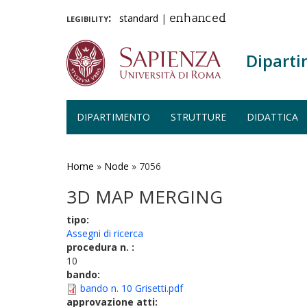
legibility:
standard
|
enhanced
Diparti
DIPARTIMENTO
STRUTTURE
DIDATTICA
Salta
al
contenuto
Home
»
Node
»
7056
principale
3D MAP MERGING
tipo:
Assegni di ricerca
procedura n. :
10
bando:
bando n. 10 Grisetti.pdf
approvazione atti: