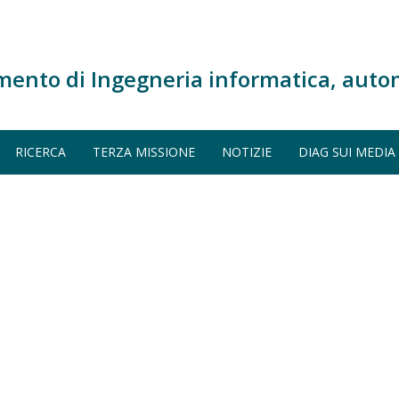
mento di Ingegneria informatica, auto
RICERCA
TERZA MISSIONE
NOTIZIE
DIAG SUI MEDIA