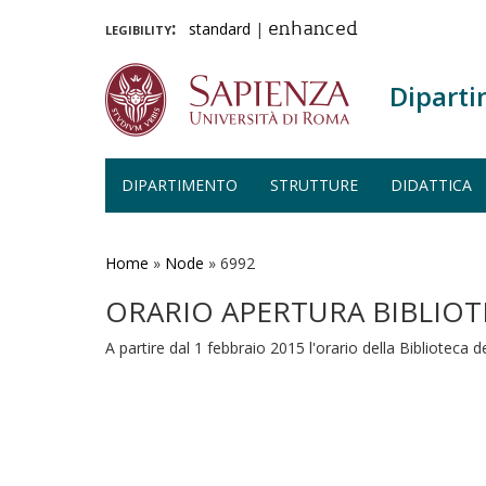
legibility:
standard
|
enhanced
Diparti
DIPARTIMENTO
STRUTTURE
DIDATTICA
Salta
al
contenuto
Home
»
Node
»
6992
principale
ORARIO APERTURA BIBLIOT
A partire dal 1 febbraio 2015 l'orario della Biblioteca d