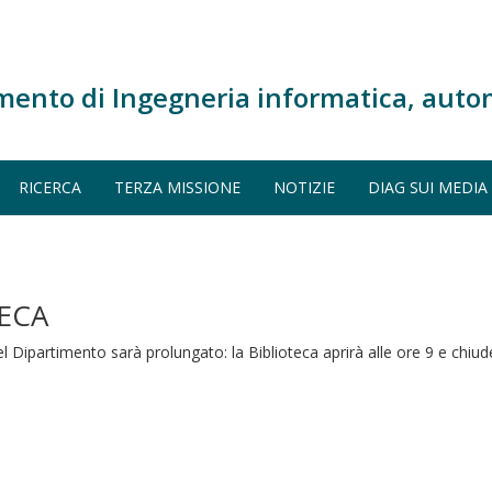
mento di Ingegneria informatica, auto
RICERCA
TERZA MISSIONE
NOTIZIE
DIAG SUI MEDIA
ECA
el Dipartimento sarà prolungato: la Biblioteca aprirà alle ore 9 e chiud