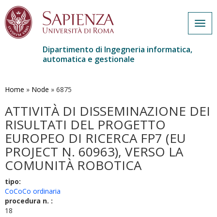
Togg
navig
Dipartimento di Ingegneria informatica,
automatica e gestionale
Salta
al
contenuto
Home
»
Node
»
6875
principale
ATTIVITÀ DI DISSEMINAZIONE DEI
RISULTATI DEL PROGETTO
EUROPEO DI RICERCA FP7 (EU
PROJECT N. 60963), VERSO LA
COMUNITÀ ROBOTICA
tipo:
CoCoCo ordinaria
procedura n. :
18